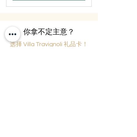
你拿不定主意？
选择 Villa Travignoli 礼品卡！
了解到
Travignoli Società Agricola a
Responsabilità Limitata
Via Travignoli 78,
50060,
Pelago (Fi)