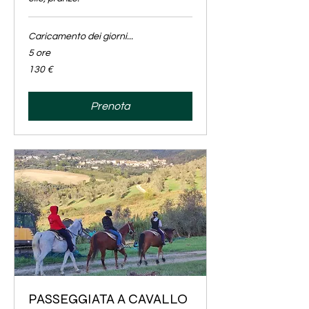
Caricamento dei giorni...
5 ore
130
130 €
euro
Prenota
PASSEGGIATA A CAVALLO