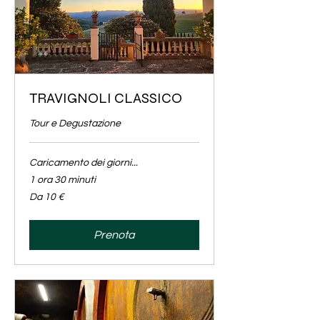
TRAVIGNOLI CLASSICO
Tour e Degustazione
Caricamento dei giorni...
1 ora 30 minuti
Da
Da 10 €
10
euro
Prenota