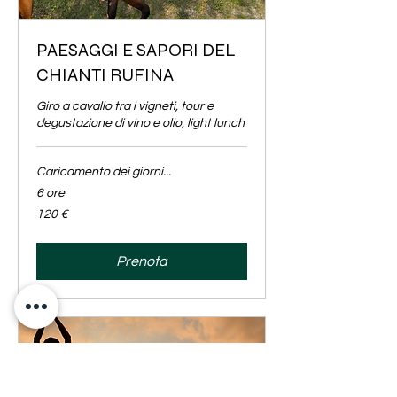
PAESAGGI E SAPORI DEL
CHIANTI RUFINA
Giro a cavallo tra i vigneti, tour e
degustazione di vino e olio, light lunch
Caricamento dei giorni...
6 ore
120
120 €
euro
Prenota