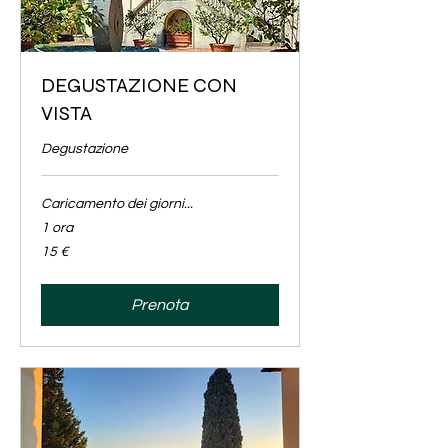
DEGUSTAZIONE CON
VISTA
Degustazione
Caricamento dei giorni...
1 ora
15
15 €
euro
Prenota