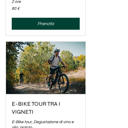
2 ore
80
80 €
euro
Prenota
E-BIKE TOUR TRA I
VIGNETI
E-Bike tour, Degustazione di vino e
olio, pranzo.