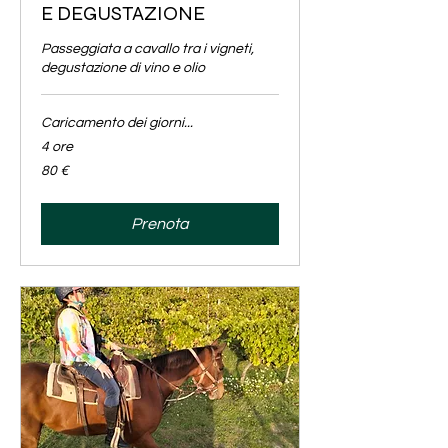
E DEGUSTAZIONE
Passeggiata a cavallo tra i vigneti,
degustazione di vino e olio
Caricamento dei giorni...
4 ore
80
80 €
euro
Prenota