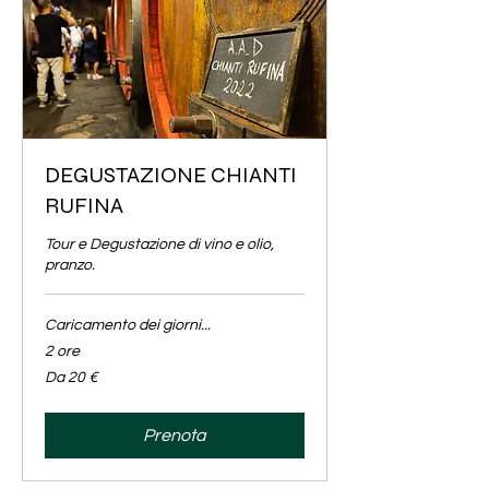
DEGUSTAZIONE CHIANTI
RUFINA
Tour e Degustazione di vino e olio,
pranzo.
Caricamento dei giorni...
2 ore
Da
Da 20 €
20
euro
Prenota