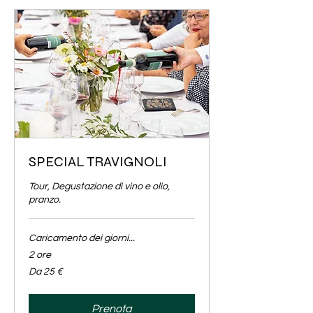
SPECIAL TRAVIGNOLI
Tour, Degustazione di vino e olio,
pranzo.
Caricamento dei giorni...
2 ore
Da
Da 25 €
25
euro
Prenota